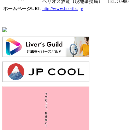
ヘリオス酒造（現地事務局） TEL : 0980-50
ホームページURL
http://www.beerfes.jp/