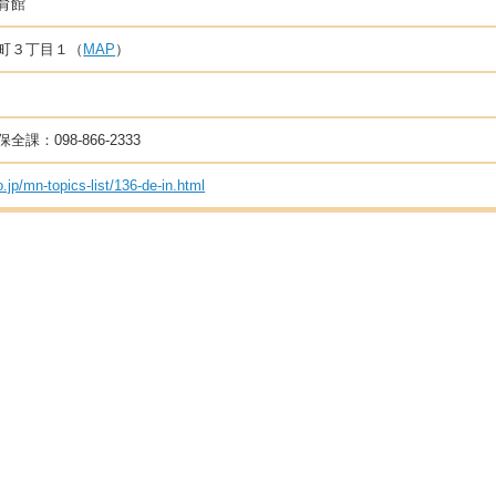
育館
町３丁目１（
MAP
）
課：098-866-2333
.jp/mn-topics-list/136-de-in.html