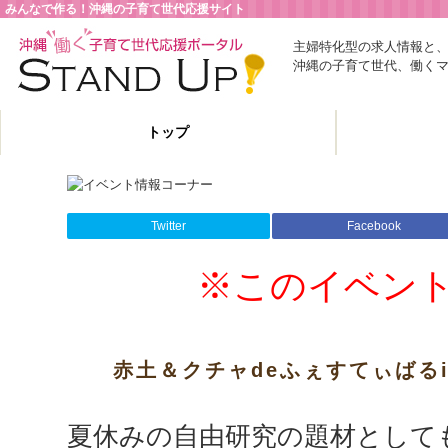
みんなで作る！沖縄の子育て世代応援サイト
主婦特化型の求人情報と
沖縄の子育て世代、働く
トップ
Twitter
Facebook
※このイベン
赤土＆クチャdeふぇすてぃばる
夏休みの自由研究の題材として