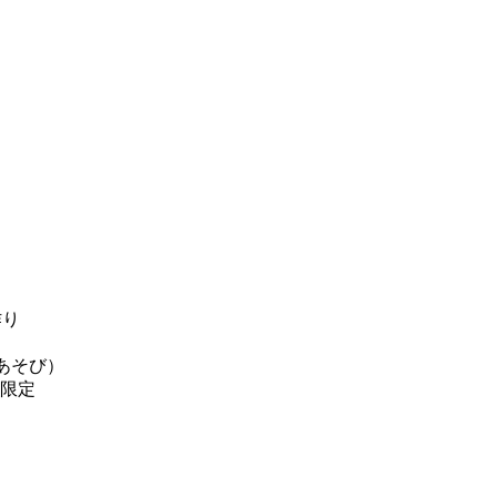
作り
あそび）
限定