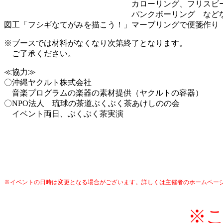
カローリング、フリスビ
パンクボーリング などな
図工「フシギなてがみを描こう！」マーブリングで便箋作り
※ブースでは材料がなくなり次第終了となります。
ご了承ください。
≪協力≫
〇沖縄ヤクルト株式会社
音楽プログラムの楽器の素材提供（ヤクルトの容器）
〇NPO法人 琉球の茶道ぶくぶく茶あけしのの会
イベント両日、ぶくぶく茶実演
※イベントの日時は変更となる場合がございます。詳しくは主催者のホームペー
※