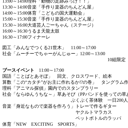
13:00～14:00理科「動物の足跡みっけ！！」
13:30～14:00音楽「手作り楽器のちんどん屋」
14:00～15:00体育「こどもの国大運動会」
15:00～15:30音楽「手作り楽器のちんどん屋」
15:30～16:00大道芸人ごーちゃん（ステージ）
16:00～16:30うるま天龍太鼓
16:30～17:00フィナーレ
図工「みんなでつくる21世木」 11:00～17:00
社会「ムーチーでちゃーがんじゅー」12:00～13:00
10組限定
ブースイベント
11:00～17:00
国語「ことばとあそぼ」 回文、クロスワード、絵本
算数「この“カタチ”がお主に作れるか!?の巻」 タングラム
理科「アニマル探偵」園内でのスタンプラリー
社会「ならゆんうちな～」草あそび（PPバンドを使っての草
ぶくぶく茶体験 一日200人
音楽「身近なもので楽器を作ろう」トレーで作るギター
ヤクルトマラカス
ペットボトルのラッパ
体育「NEW EXCITING SPORTS」