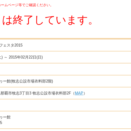
ホームページ等でご確認ください。
トは終了しています。
ェスタ2015
) ～ 2015年02月22日(日)
ヮー館(牧志公設市場衣料部2階)
沖縄県那覇市牧志3丁目3 牧志公設市場衣料部2F（
MAP
）
ヮー館
15