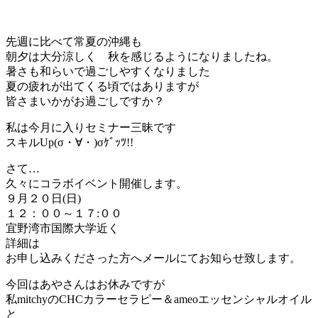
先週に比べて常夏の沖縄も
朝夕は大分涼しく 秋を感じるようになりましたね。
暑さも和らいで過ごしやすくなりました
夏の疲れが出てくる頃ではありますが
皆さまいかがお過ごしですか？
私は今月に入りセミナー三昧です
スキルUp(σ・∀・)σｹﾞｯﾂ!!
さて…
久々にコラボイベント開催します。
９月２０日(日)
１２：００～１７:００
宜野湾市国際大学近く
詳細は
お申し込みくださった方へメールにてお知らせ致します。
今回はあやさんはお休みですが
私mitchyのCHCカラーセラピー＆ameoエッセンシャルオイル
と