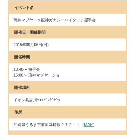
イベント名
琉神マブヤー＆龍神ガナシーハイタッチ握手会
開催日・開催期間
2015年09月06日(日)
開催時間
10:40〜 握手会
16:00〜 琉神マブヤーショー
開催場所
イオン具志川ｼｮｯﾋﾟﾝｸﾞｾﾝﾀｰ
住所
沖縄県うるま市前原幸崎原２７２－１（
MAP
）