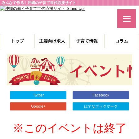
みんなで作る！沖縄の子育て世代応援サイト
トップ
主婦向け求人
子育て情報
コラム
主婦特化型の求人情報と、子育てや教育に役立つコラムを発信。
沖縄の子育て世代、働くママを応援します！
Twitter
Facebook
Google+
はてなブックマーク
※このイベントは終了