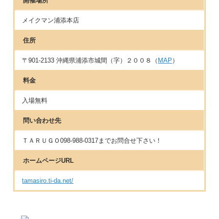
開催場所
メイクマン浦添本店
住所
〒901-2133 沖縄県浦添市城間（字）２００８（
MAP
）
料金
入場無料
問い合わせ先
ＴＡＲＵＧＯ098-988-0317までお問合せ下さい！
ホームページURL
tamasiro.ti-da.net/