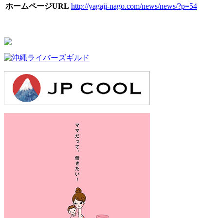
ホームページURL
http://yagaji-nago.com/news/news/?p=54