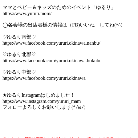
ママとベビー＆キッズのためのイベント「ゆるり」
https://www.yururi.mom/
◯
各会場の出店者様の情報は（
FB)
いいね！してね
(^^)
♡
ゆるり南部
♡
https://www.facebook.com/yururi.okinawa.nanbu/
♡
ゆるり北部
♡
https://www.facebook.com/yururi.okinawa.hokubu
♡
ゆるり中部
♡
https://www.facebook.com/yururi.okinawa
★
ゆるり
Instagram
はじめました！
https://www.instagram.com/yururi_mam
フォローよろしくお願いします
(*
ﾉ
ω
ﾉ
)