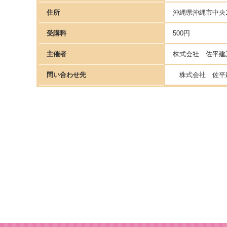
住所
沖縄県沖縄市中央1-
受講料
500円
主催者
株式会社 佐平建
問い合わせ先
株式会社 佐平建設：